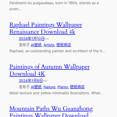
Ferdinand du puigaudeau, born in 1864, stands as a
prom…
Raphael Paintings Wallpaper
Renaissance Download 4k
—
2024年1月10日
发布于
AI壁纸
, 
Artists
, 
壁纸商店
Raphael, an outstanding painter and architect of the It…
Paintings of Autumn Wallpaper
Download 4K
—
2024年1月9日
发布于
AI壁纸
, 
Nature
, 
Plants
, 
壁纸商店
Moist texture and yellow minimalist illustrations. What…
Mountain Paths Wu Guanzhong
Paintings Wallpaper Download