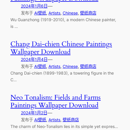
—
2024年1月6日
发布于
AI壁纸
, 
Artists
, 
Chinese
, 
壁纸商店
Wu Guanzhong (1919-2010), a modern Chinese painter,
is …
Chang Dai-chien Chinese Paintings
Wallpaper Download
—
2024年1月4日
发布于
AI壁纸
, 
Artists
, 
Chinese
, 
壁纸商店
Chang Dai-chien (1899-1983), a towering figure in the
C…
Neo Tonalism: Fields and Farms
Paintings Wallpaper Download
—
2024年1月2日
发布于
AI壁纸
, 
Artists
, 
壁纸商店
The charm of Neo-Tonalism lies in its simple yet expres…