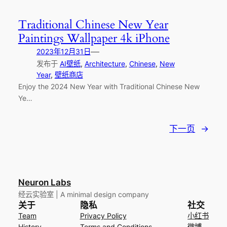
Traditional Chinese New Year
Paintings Wallpaper 4k iPhone
—
2023年12月31日
发布于
AI壁纸
, 
Architecture
, 
Chinese
, 
New
Year
, 
壁纸商店
Enjoy the 2024 New Year with Traditional Chinese New
Ye…
下一页
→
Neuron Labs
经云实验室 | A minimal design company
关于
隐私
社交
Team
Privacy Policy
小红书
History
Terms and Conditions
微博