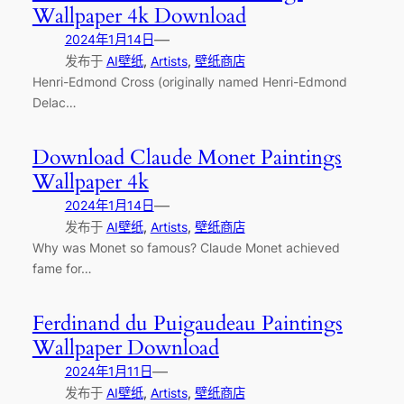
Wallpaper 4k Download
—
2024年1月14日
发布于
AI壁纸
, 
Artists
, 
壁纸商店
Henri-Edmond Cross (originally named Henri-Edmond
Delac…
Download Claude Monet Paintings
Wallpaper 4k
—
2024年1月14日
发布于
AI壁纸
, 
Artists
, 
壁纸商店
Why was Monet so famous? Claude Monet achieved
fame for…
Ferdinand du Puigaudeau Paintings
Wallpaper Download
—
2024年1月11日
发布于
AI壁纸
, 
Artists
, 
壁纸商店