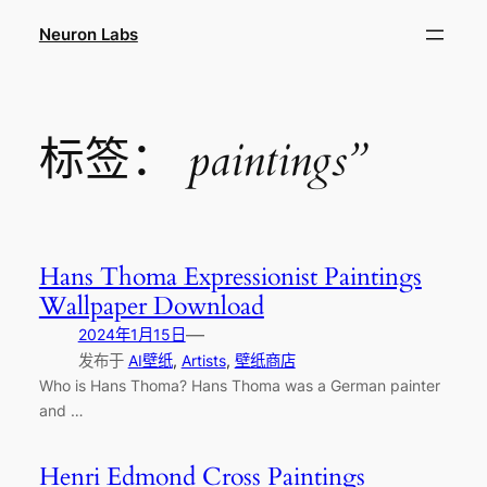
跳
Neuron Labs
至
内
容
标签：
paintings”
Hans Thoma Expressionist Paintings
Wallpaper Download
—
2024年1月15日
发布于
AI壁纸
, 
Artists
, 
壁纸商店
Who is Hans Thoma? Hans Thoma was a German painter
and …
Henri Edmond Cross Paintings