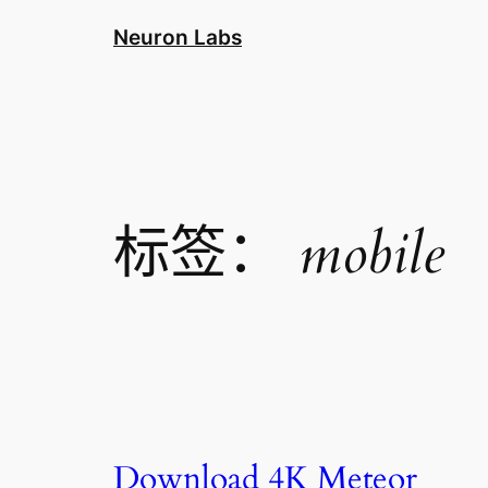
跳
Neuron Labs
至
内
容
标签：
mobile
Download 4K Meteor