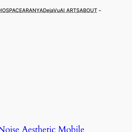
IO
SPACE
ARANYA
DejaVu
AI ARTS
ABOUT
Noise Aesthetic Mobile