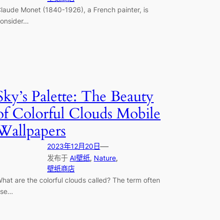
laude Monet (1840-1926), a French painter, is
onsider…
Sky’s Palette: The Beauty
of Colorful Clouds Mobile
Wallpapers
—
2023年12月20日
发布于
AI壁纸
, 
Nature
, 
壁纸商店
hat are the colorful clouds called? The term often
use…