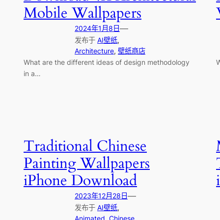
Mobile Wallpapers
—
2024年1月8日
发布于
AI壁纸
, 
Architecture
, 
壁纸商店
What are the different ideas of design methodology
W
in a…
Traditional Chinese
Painting Wallpapers
iPhone Download
—
2023年12月28日
发布于
AI壁纸
, 
Animated
, 
Chinese
, 