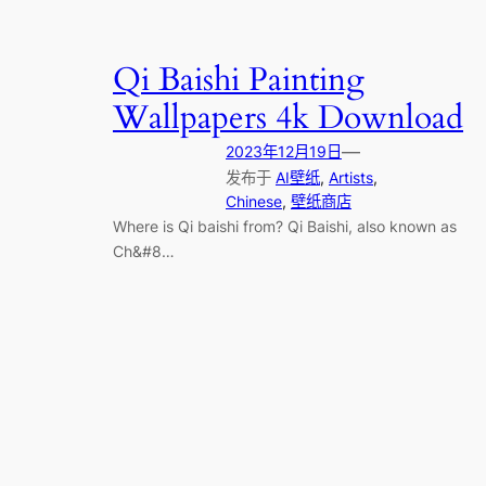
Qi Baishi Painting
Wallpapers 4k Download
—
2023年12月19日
发布于
AI壁纸
, 
Artists
, 
Chinese
, 
壁纸商店
Where is Qi baishi from? Qi Baishi, also known as
Ch&#8…