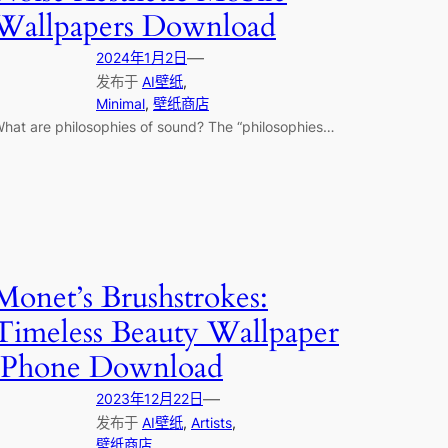
Wallpapers Download
—
2024年1月2日
发布于
AI壁纸
, 
Minimal
, 
壁纸商店
hat are philosophies of sound? The “philosophies…
Monet’s Brushstrokes:
Timeless Beauty Wallpaper
iPhone Download
—
2023年12月22日
发布于
AI壁纸
, 
Artists
, 
壁纸商店