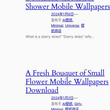
Shower Mobile Wallpapers
—
2024年1月8日
发布于
AI壁纸
, 
Minimal
, 
Universe
, 
壁
纸商店
What is a starry skies? “Starry skies” refe…
A Fresh Bouquet of Small
Flower Mobile Wallpapers
Download
—
2024年1月2日
发布于
AI壁纸
, 
Girly
, 
Minimal
, 
壁纸商店