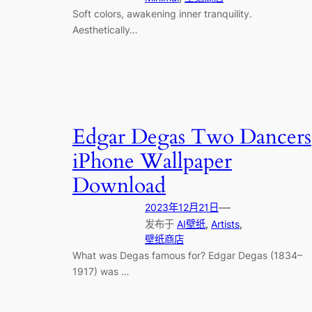
Soft colors, awakening inner tranquility.
Aesthetically…
Edgar Degas Two Dancers
iPhone Wallpaper
Download
—
2023年12月21日
发布于
AI壁纸
, 
Artists
, 
壁纸商店
What was Degas famous for? Edgar Degas (1834–
1917) was …