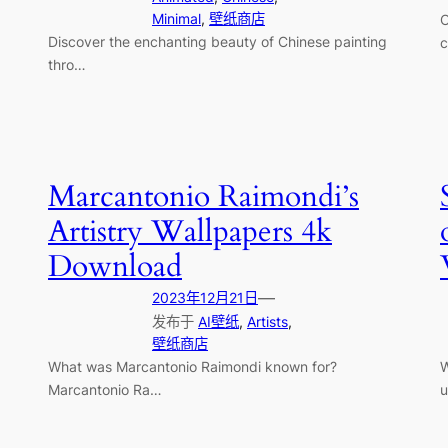
Minimal
, 
壁纸商店
C
Discover the enchanting beauty of Chinese painting
c
thro…
Marcantonio Raimondi’s
Artistry Wallpapers 4k
Download
—
2023年12月21日
发布于
AI壁纸
, 
Artists
, 
壁纸商店
What was Marcantonio Raimondi known for?
W
Marcantonio Ra…