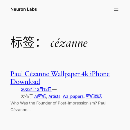
跳
Neuron Labs
至
内
容
标签：
cézanne
Paul Cézanne Wallpaper 4k iPhone
Download
—
2023年12月12日
发布于
AI壁纸
, 
Artists
, 
Wallpapers
, 
壁纸商店
Who Was the Founder of Post-Impressionism? Paul
Cézanne…